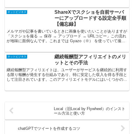
吸収するか。これが、ネットビジネスを成功させるための重要...
ShareXでスクショを自前サーバ
ネットビジネス
ーにアップロードする設定全手順
【備忘録】
メルマガや記事を書いているときに画像を使いたいことがありますが
「スクショを撮る → 保存 → アップロード → URLコピー」この流れ
が地味に面倒なんです。これまでは Gyazo（※） を使っていて撮っ
た瞬間にアップロードされる手軽さ自体に...
継続報酬型アフィリエイトのメリ
ネットビジネス
ットとその手法
継続報酬型アフィリエイトは、ユーザーがサービスを継続的に利用す
る限り報酬が発生する仕組みであり、特に安定した収入を得る手段と
して注目されています。このアフィリエイトモデルにはいくつかの重
要なメリットがあるので、今回はそのメリットと具体的な方...
Local（旧Local by Flywheel）のインスト
ール方法と使い方
chatGPTでツイートを作成するコツ