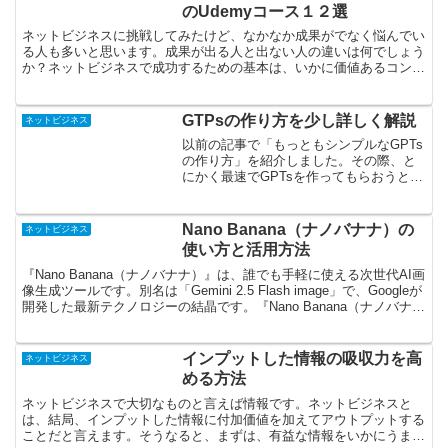
のUdemyコース１２選
ネットビジネスに挑戦してみたけど、なかなか成果がでなく悩んでい
る人も多いと思います。成果が出る人と出ない人の違いは何でしょう
か？ネットビジネスで成功するための基本は、いかに価値あるコンテ
ンツを提供することができるかとうことです。価値あるコン...
GTPsの作り方を少し詳しく解説
ネットビジネス
以前の記事で「もっともシンプルなGPTs
の作り方」を紹介しました。その際、と
にかく最速でGPTsを作ってもらおうと細
かいところは全部省略していたで、今回
の記事では省略した部分を少し詳しく解
説します。アイコンの追加GPTsに固有の
Nano Banana（ナノバナナ）の
ネットビジネス
アイコンを追...
使い方と活用方法
『Nano Banana（ナノバナナ）』は、誰でも手軽に使える次世代AI画
像生成ツールです。別名は「Gemini 2.5 Flash image」で、Googleが
開発した最新テクノロジーの結晶です。『Nano Banana（ナノバナ
ナ）』...
インプットした情報の吸収力を高
ネットビジネス
める方法
ネットビジネスで大切なものと言えば情報です。ネットビジネスと
は、結局、インプットした情報に付加価値を加えてアウトプットする
ことだと言えます。そうなると、まずは、有益な情報をいかにうまく