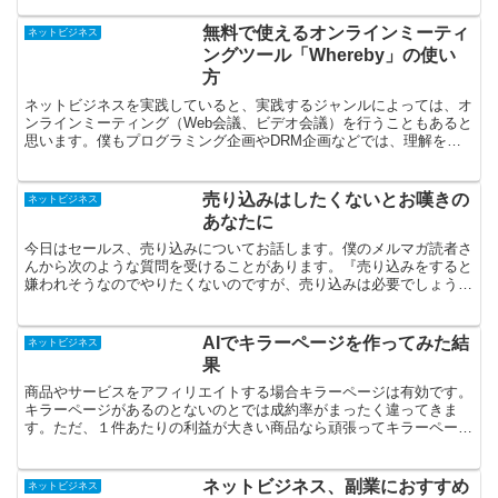
無料で使えるオンラインミーティ
ネットビジネス
ングツール「Whereby」の使い
方
ネットビジネスを実践していると、実践するジャンルによっては、オ
ンラインミーティング（Web会議、ビデオ会議）を行うこともあると
思います。僕もプログラミング企画やDRM企画などでは、理解を深
めてもらうために、よくオンラインミーティングを行って...
売り込みはしたくないとお嘆きの
ネットビジネス
あなたに
今日はセールス、売り込みについてお話します。僕のメルマガ読者さ
んから次のような質問を受けることがあります。『売り込みをすると
嫌われそうなのでやりたくないのですが、売り込みは必要でしょう
か？』結論から言えば、ビジネスである以上、売り込みは必要...
AIでキラーページを作ってみた結
ネットビジネス
果
商品やサービスをアフィリエイトする場合キラーページは有効です。
キラーページがあるのとないのとでは成約率がまったく違ってきま
す。ただ、１件あたりの利益が大きい商品なら頑張ってキラーページ
を作っても良いですが単価の低い商品にキラーページを作るの...
ネットビジネス、副業におすすめ
ネットビジネス