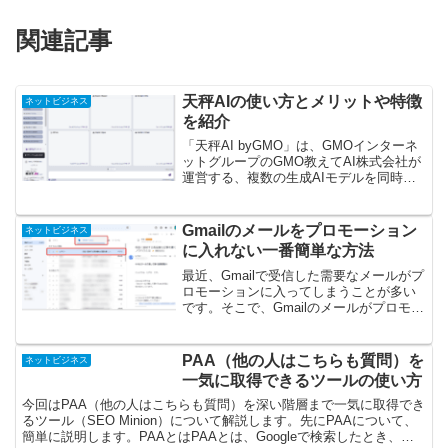
関連記事
天秤AIの使い方とメリットや特徴
ネットビジネス
を紹介
「天秤AI byGMO」は、GMOインターネ
ットグループのGMO教えてAI株式会社が
運営する、複数の生成AIモデルを同時に
比較・利用できる無料サービスです。
GPT 5、Gemini 2.5Pro、Claude Sonnet4
といった主要なモ...
Gmailのメールをプロモーション
ネットビジネス
に入れない一番簡単な方法
最近、Gmailで受信した需要なメールがプ
ロモーションに入ってしまうことが多い
です。そこで、Gmailのメールがプロモー
ション入らないようにするための方法を
紹介します。プロモーションに入れない
一番簡単な方法一番簡単な方法は、プロ
PAA（他の人はこちらも質問）を
ネットビジネス
モーションタ...
一気に取得できるツールの使い方
今回はPAA（他の人はこちらも質問）を深い階層まで一気に取得でき
るツール（SEO Minion）について解説します。先にPAAについて、
簡単に説明します。PAAとはPAAとは、Googleで検索したとき、そ