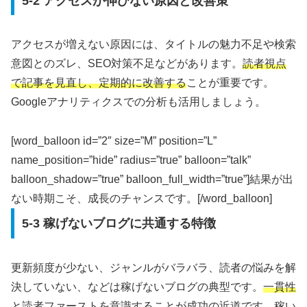
5-2 アクセスが伸びない原因と改善策
アクセスが増えない原因には、タイトルの魅力不足や検索
意図とのズレ、SEO対策不足などがあります。
読者視点
で記事を見直し、定期的に改善する
ことが重要です。
Googleアナリティクスでの分析も活用しましょう。
[word_balloon id=”2″ size=”M” position=”L”
name_position=”hide” radius=”true” balloon=”talk”
balloon_shadow=”true” balloon_full_width=”true”]結果が出
ない時期こそ、成長のチャンスです。[/word_balloon]
5-3 稼げないブログに共通する特徴
更新頻度が少ない、ジャンルがバラバラ、読者の悩みを解
決していない、などは稼げないブログの典型です。
一貫性
と読者ファーストを意識する
ことが成功の近道です。稼い