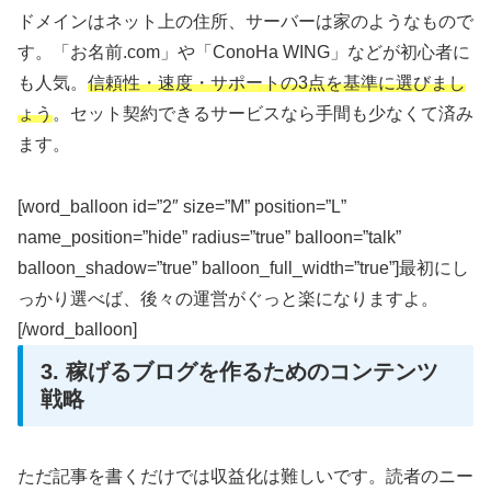
ドメインはネット上の住所、サーバーは家のようなもので
す。「お名前.com」や「ConoHa WING」などが初心者に
も人気。
信頼性・速度・サポートの3点を基準に選びまし
ょう
。セット契約できるサービスなら手間も少なくて済み
ます。
[word_balloon id=”2″ size=”M” position=”L”
name_position=”hide” radius=”true” balloon=”talk”
balloon_shadow=”true” balloon_full_width=”true”]最初にし
っかり選べば、後々の運営がぐっと楽になりますよ。
[/word_balloon]
3. 稼げるブログを作るためのコンテンツ
戦略
ただ記事を書くだけでは収益化は難しいです。読者のニー