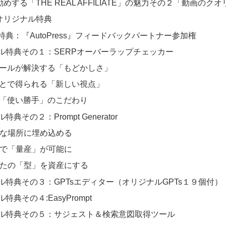
めする「THE REAL AFFILIATE」の魅力その２「動画のク
オリジナル特典
特典：『AutoPress』フィードバックパートナー参加権
ル特典その１：SERPオーバーラップチェッカー
ールが解決する「もどかしさ」
とで得られる「新しい視点」
「使い勝手」のこだわり
典その２：Prompt Generator
適切な場所に埋め込める
数秒で「量産」が可能に
あなたの「型」を資産にする
ル特典その３：GPTsエディター（オリジナルGPTs１９個付）
特典その４:EasyPrompt
ル特典その５：サジェスト＆検索意図取得ツール