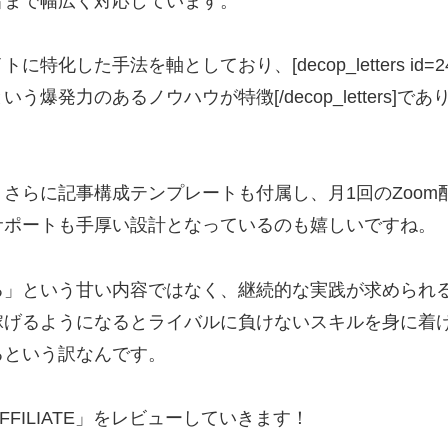
者まで幅広く対応しています。
特化した手法を軸としており、[decop_letters id=24
う爆発力のあるノウハウが特徴[/decop_letters]
、さらに記事構成テンプレートも付属し、月1回のZoo
サポートも手厚い設計となっているのも嬉しいですね。
る」という甘い内容ではなく、継続的な実践が求められ
稼げるようになるとライバルに負けないスキルを身に着
るという訳なんです。
 AFFILIATE」をレビューしていきます！