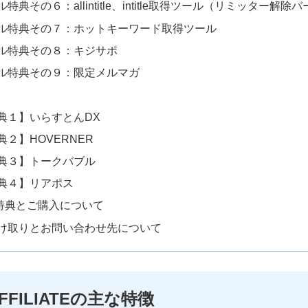
特典その６：allintitle、intitle取得ツール（リミッター解除
ル特典その７：ホットキーワード取得ツール
ル特典その８：キジサポ
ル特典その９：限定メルマガ
典１】いらすとんDX
２】HOVERNER
典３】トークバブル
典４】リアポス
特典とご購入について
け取りとお問い合わせ先について
AFFILIATEの主な特徴