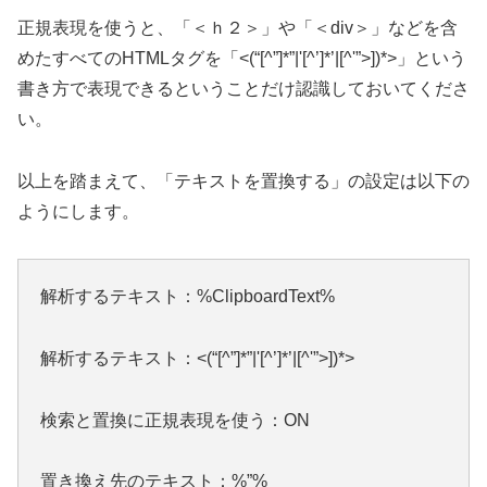
正規表現を使うと、「＜ｈ２＞」や「＜div＞」などを含
めたすべてのHTMLタグを「<(“[^”]*”|'[^’]*’|[^'”>])*>」という
書き方で表現できるということだけ認識しておいてくださ
い。
以上を踏まえて、「テキストを置換する」の設定は以下の
ようにします。
解析するテキスト：%ClipboardText%
解析するテキスト：<(“[^”]*”|'[^’]*’|[^'”>])*>
検索と置換に正規表現を使う：ON
置き換え先のテキスト：%”%