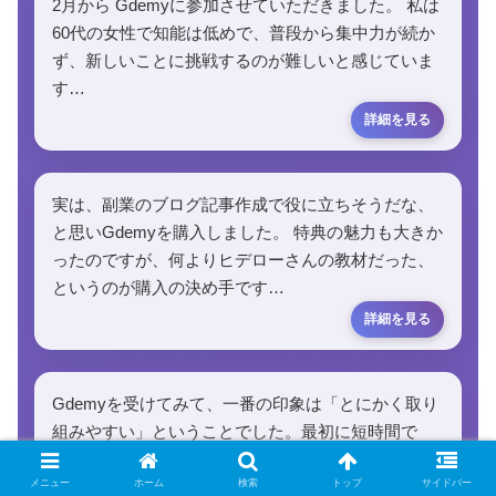
2月から Gdemyに参加させていただきました。 私は
60代の女性で知能は低めで、普段から集中力が続か
ず、新しいことに挑戦するのが難しいと感じていま
す…
実は、副業のブログ記事作成で役に立ちそうだな、
と思いGdemyを購入しました。 特典の魅力も大きか
ったのですが、何よりヒデローさんの教材だった、
というのが購入の決め手です…
Gdemyを受けてみて、一番の印象は「とにかく取り
組みやすい」ということでした。最初に短時間で
GPTsを実際に作ってみる流れがあるので、難しそ
う…と感じていた気持ちが一気に軽くなります…
メニュー
ホーム
検索
トップ
サイドバー