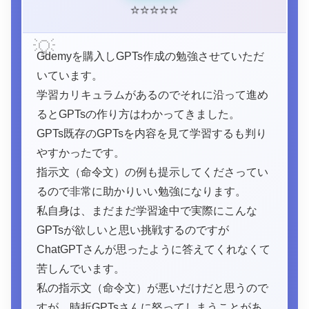
⭐
⭐
⭐
⭐
⭐
💡
Gdemyを購入しGPTs作成の勉強させていただ
いています。
学習カリキュラムがあるのでそれに沿って進め
るとGPTsの作り方はわかってきました。
GPTs既存のGPTsを内容を見て学習するも判り
やすかったです。
指示文（命令文）の例も提示してくださってい
るので非常に助かりいい勉強になります。
私自身は、まだまだ学習途中で実際にこんな
GPTsが欲しいと思い挑戦するのですが
ChatGPTさんが思ったように答えてくれなくて
苦しんでいます。
私の指示文（命令文）が悪いだけだと思うので
すが、時折GPTsさんに怒ってしまうことがあ